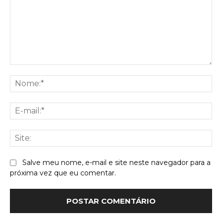
Comentário:
No
E-
mai
Sit
Salve meu nome, e-mail e site neste navegador para a
próxima vez que eu comentar.