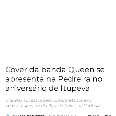
Cover da banda Queen se
apresenta na Pedreira no
aniversário de Itupeva
Grandes sucessos serão interpretados em
apresentação no dia 19, às 13 horas, na Pedreira
1220
0
Por
Anselmo Brombal
16 de março de 2023