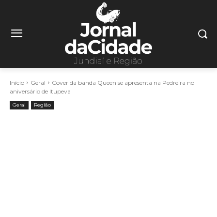
Início
Geral
Cover da banda Queen se apresenta na Pedreira no
aniversário de Itupeva
Geral
Região