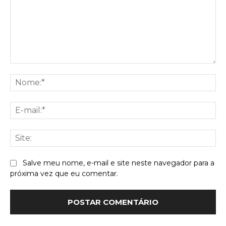
Comentário:
No
E-
mai
Sit
Salve meu nome, e-mail e site neste navegador para a
próxima vez que eu comentar.