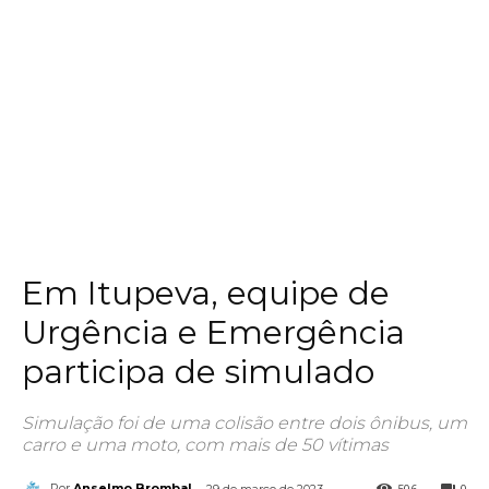
Em Itupeva, equipe de
Urgência e Emergência
participa de simulado
Simulação foi de uma colisão entre dois ônibus, um
carro e uma moto, com mais de 50 vítimas
506
0
Por
Anselmo Brombal
29 de março de 2023