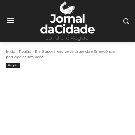
Início
Região
Em Itupeva, equipe de Urgência e Emergência
participa de simulado
Região