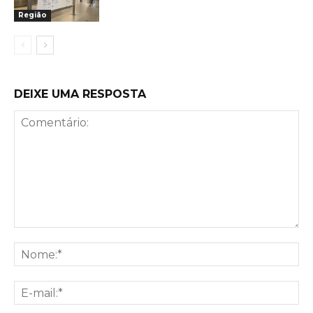
Região
DEIXE UMA RESPOSTA
Comentário:
No
E-
mai