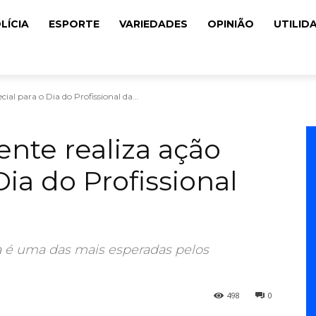
LÍCIA
ESPORTE
VARIEDADES
OPINIÃO
UTILID
cial para o Dia do Profissional da...
ente realiza ação
Dia do Profissional
ta é uma das mais esperadas pelos
498
0