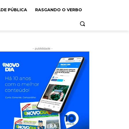
ADE PÚBLICA
RASGANDO O VERBO
- publididade -