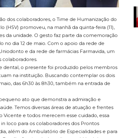
zação dos colaboradores, o Time de Humanização do
o (HSV) promoveu, na manhã da quinta-feira (11),
ntes da unidade. O gesto faz parte da comemoração
do no dia 12 de maio. Com o apoio da rede de
Uniodonto e da rede de farmácias Farmavida, um
os colaboradores.
e dental, o presente foi produzido pelos membros
tuam na instituição. Buscando contemplar os dois
de maio, das 6h30 às 8h30, também na entrada de
m pequeno ato que demonstra a admiração e
 saúde. Temos diversas áreas de atuação e frentes
 Vicente e todos merecem esse cuidado, essa
in loco para os colaboradores dos Prontos
dia, além do Ambulatório de Especialidades e para