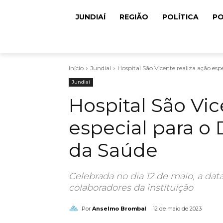
JUNDIAÍ
REGIÃO
POLÍTICA
PO
Início
Jundiaí
Hospital São Vicente realiza ação espe
Jundiaí
Hospital São Vic
especial para o 
da Saúde
Celebrada no dia 12 de maio, a da
colaboradores da instituição
Por
Anselmo Brombal
12 de maio de 2023