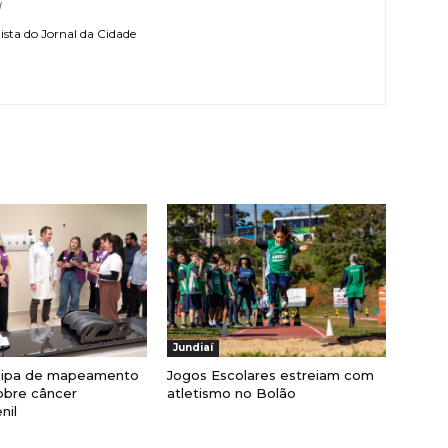
l
sta do Jornal da Cidade
Jundiaí
cipa de mapeamento
Jogos Escolares estreiam com
obre câncer
atletismo no Bolão
nil