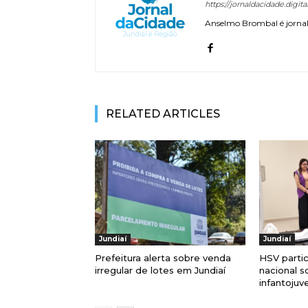
https://jornaldacidade.digita
Anselmo Brombal é jornali
RELATED ARTICLES
Jundiaí
Jundiaí
Prefeitura alerta sobre venda
HSV parti
irregular de lotes em Jundiaí
nacional s
infantojuve