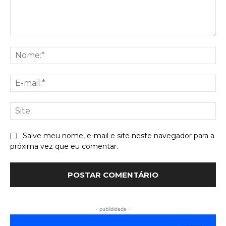
Comentário:
No
E-
mai
Sit
Salve meu nome, e-mail e site neste navegador para a
próxima vez que eu comentar.
- publididade -