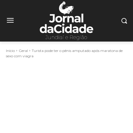
Início
Geral
Turista pode ter o pênis amputado após maratona de
sexo com viagra