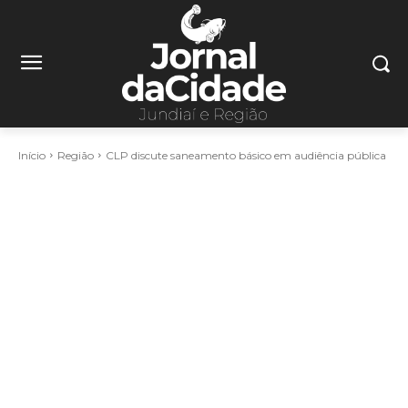
Início
Região
CLP discute saneamento básico em audiência pública