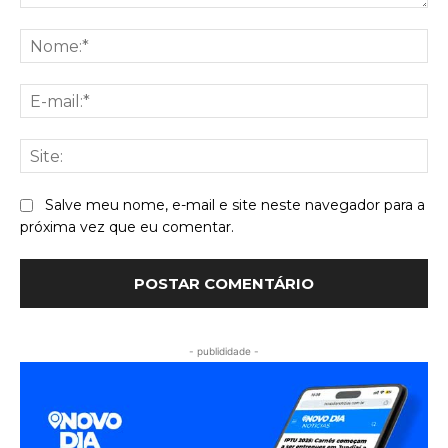
Comentário:
No
E-
mai
Sit
Salve meu nome, e-mail e site neste navegador para a
próxima vez que eu comentar.
- publididade -