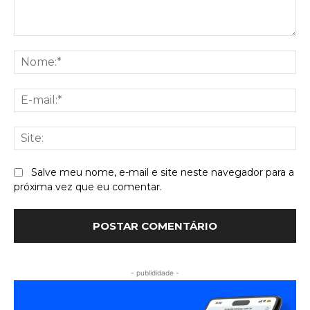
Comentário:
No
E-
mai
Sit
Salve meu nome, e-mail e site neste navegador para a
próxima vez que eu comentar.
- publididade -