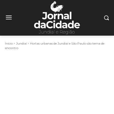
Início
Jundiaí
Hortas urbanas de Jundiaí e São Paulo são tema de
encontro