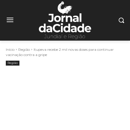
Início
Região
Itupeva recebe 2 mil novas doses para continuar
vacinação contra a gripe
Região