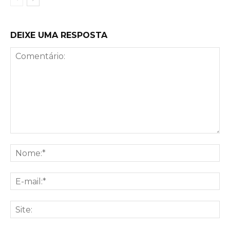
DEIXE UMA RESPOSTA
Comentário:
No
E-
mai
Sit