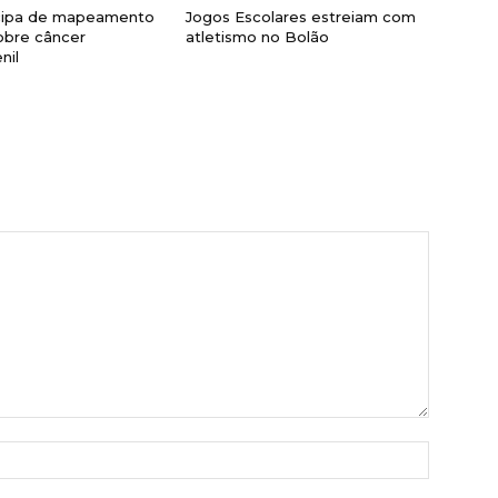
cipa de mapeamento
Jogos Escolares estreiam com
obre câncer
atletismo no Bolão
nil
Nome:*