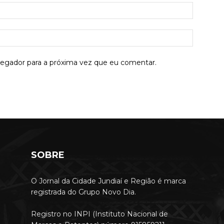
E-
mail:*
Site:
vegador para a próxima vez que eu comentar.
SOBRE
O Jornal da Cidade Jundiaí e Região é marca
registrada do Grupo Novo Dia.
Registro no INPI (Instituto Nacional de