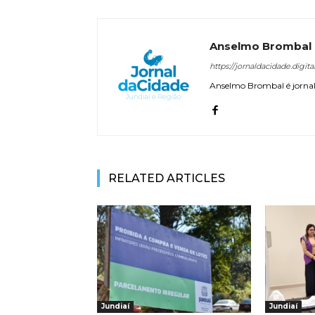
Anselmo Brombal
https://jornaldacidade.digita
Anselmo Brombal é jornali
RELATED ARTICLES
Jundiaí
Jundiaí