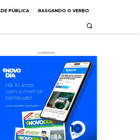
ADE PÚBLICA
RASGANDO O VERBO
- publididade -