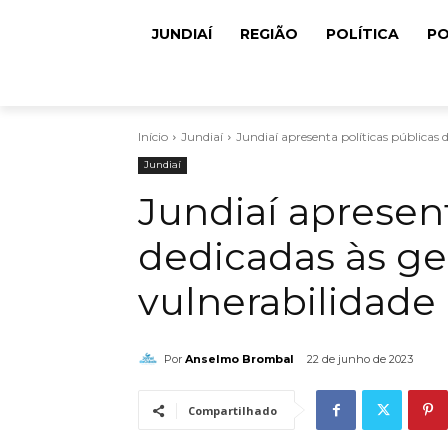
JUNDIAÍ
REGIÃO
POLÍTICA
PO
Início
Jundiaí
Jundiaí apresenta políticas públicas
Jundiaí
Jundiaí apresent
dedicadas às g
vulnerabilidade
Por
Anselmo Brombal
22 de junho de 2023
Compartilhado