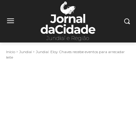
Início
Jundiaí
Jundiaí: Eloy Chaves recebe eventos para arrecadar
leite