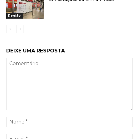
Região
DEIXE UMA RESPOSTA
Comentário:
No
E-