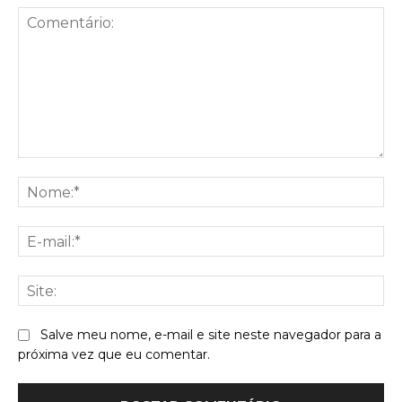
Comentário:
No
E-
mai
Sit
Salve meu nome, e-mail e site neste navegador para a
próxima vez que eu comentar.