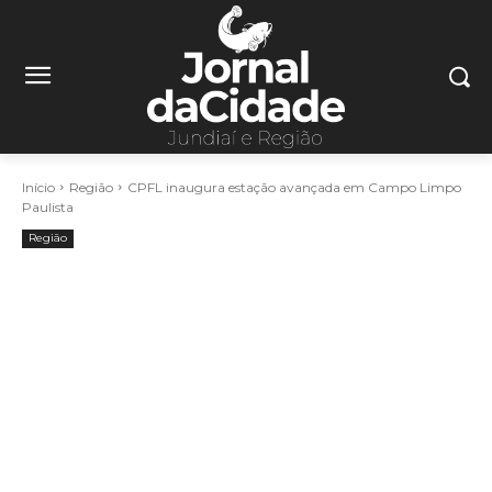
Início
Região
CPFL inaugura estação avançada em Campo Limpo
Paulista
Região