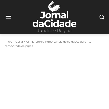
Início
Geral
CPFL reforça importância de cuidados durante
temporada de pipas