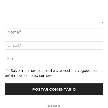
Comentário:
No
E-
mai
Sit
Salve meu nome, e-mail e site neste navegador para a
próxima vez que eu comentar.
- publididade -