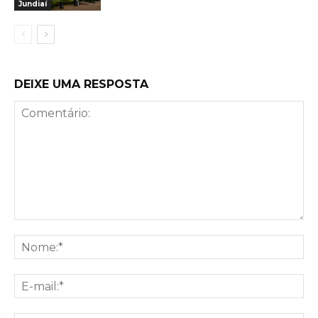
Jundiaí
DEIXE UMA RESPOSTA
Comentário:
No
E-
mai