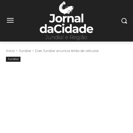
Início
Jundiaí
Dae Jundiaí anuncia leilão de veículos
Jundiaí