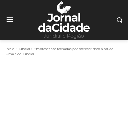
Início
Jundiaí
Empresas são fechadas por oferecer risco à saúde.
Uma é de Jundiaí