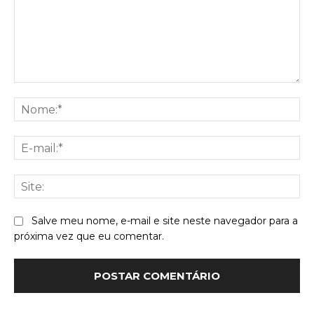
Comentário:
No
E-
mai
Sit
Salve meu nome, e-mail e site neste navegador para a
próxima vez que eu comentar.