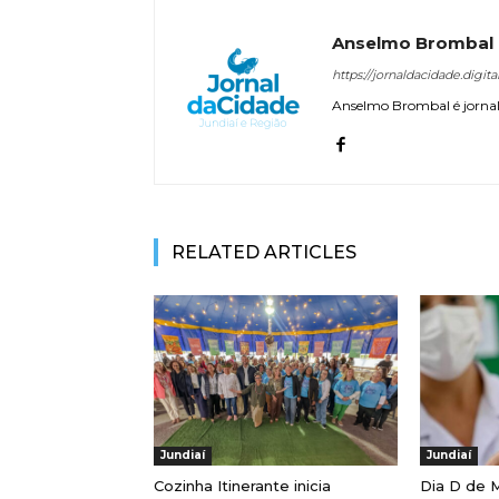
Anselmo Brombal
https://jornaldacidade.digita
Anselmo Brombal é jornali
RELATED ARTICLES
Jundiaí
Jundiaí
Cozinha Itinerante inicia
Dia D de M