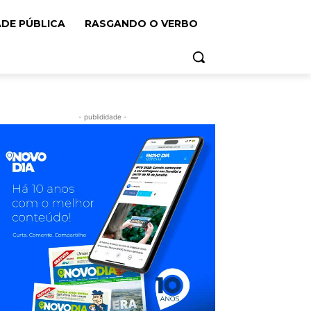
ADE PÚBLICA
RASGANDO O VERBO
- publididade -