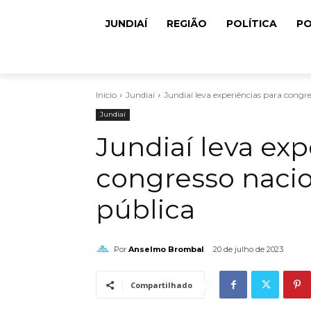
JUNDIAÍ
REGIÃO
POLÍTICA
PO
Início
Jundiaí
Jundiaí leva experiências para congr
Jundiaí
Jundiaí leva exp
congresso nacio
pública
Por
Anselmo Brombal
20 de julho de 2023
Compartilhado