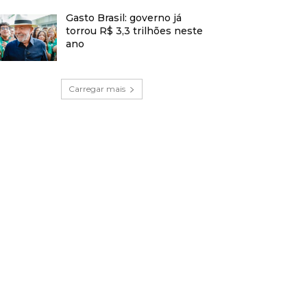
Gasto Brasil: governo já
torrou R$ 3,3 trilhões neste
ano
Carregar mais