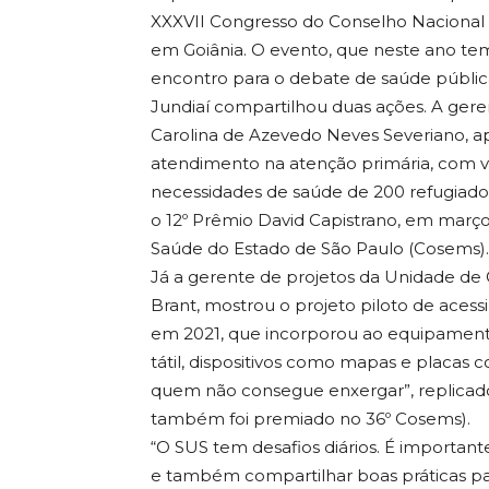
XXXVII Congresso do Conselho Nacional 
em Goiânia. O evento, que neste ano tem
encontro para o debate de saúde públic
Jundiaí compartilhou duas ações. A gere
Carolina de Azevedo Neves Severiano, a
atendimento na atenção primária, com va
necessidades de saúde de 200 refugiados 
o 12º Prêmio David Capistrano, em março
Saúde do Estado de São Paulo (Cosems).
Já a gerente de projetos da Unidade de
Brant, mostrou o projeto piloto de ace
em 2021, que incorporou ao equipament
tátil, dispositivos como mapas e placas c
quem não consegue enxergar”, replicado
também foi premiado no 36º Cosems).
“O SUS tem desafios diários. É importan
e também compartilhar boas práticas pa