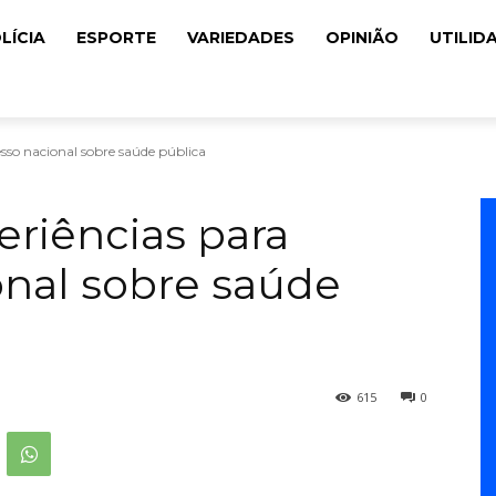
LÍCIA
ESPORTE
VARIEDADES
OPINIÃO
UTILID
esso nacional sobre saúde pública
eriências para
nal sobre saúde
615
0