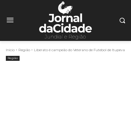
Início
Região
Liberato é campeão do Veterano de Futebol de Itupeva
Região