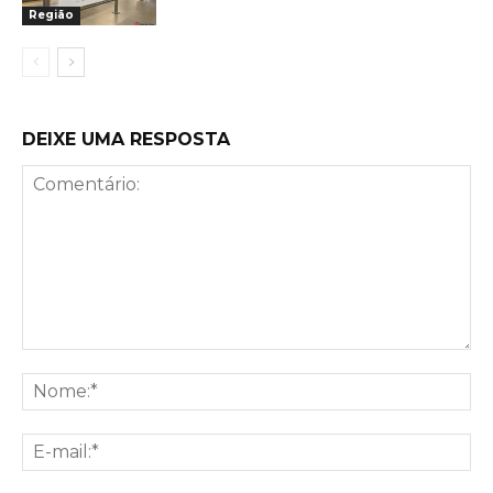
Região
DEIXE UMA RESPOSTA
Comentário:
No
E-
mai