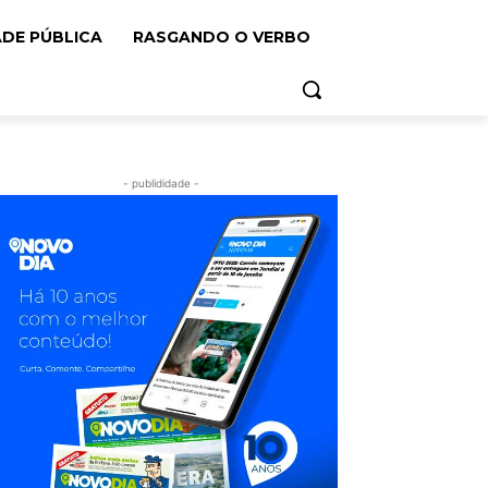
ADE PÚBLICA
RASGANDO O VERBO
- publididade -