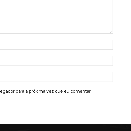
Nome:*
E-
mail:*
Site:
vegador para a próxima vez que eu comentar.