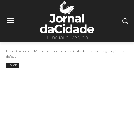
Início
Polícia
Mulher que cortou testículo de marido alega legítima
defesa
Polícia