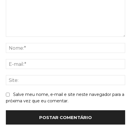
Comentário:
No
E-
mai
Sit
Salve meu nome, e-mail e site neste navegador para a
próxima vez que eu comentar.