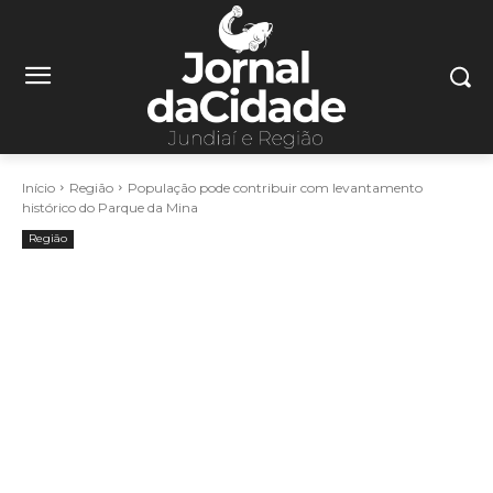
Início
Região
População pode contribuir com levantamento
histórico do Parque da Mina
Região