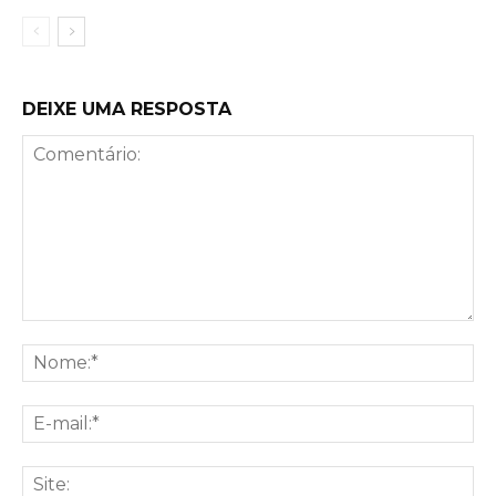
DEIXE UMA RESPOSTA
Comentário:
No
E-
mai
Sit