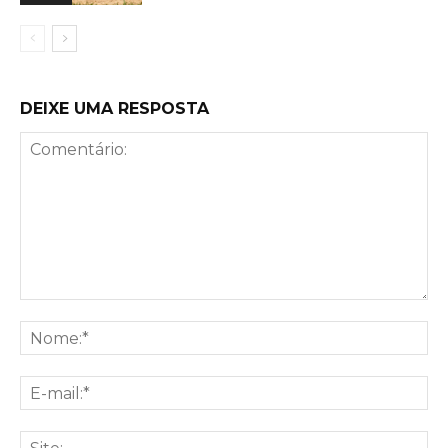
DEIXE UMA RESPOSTA
Comentário:
No
E-
mai
Sit