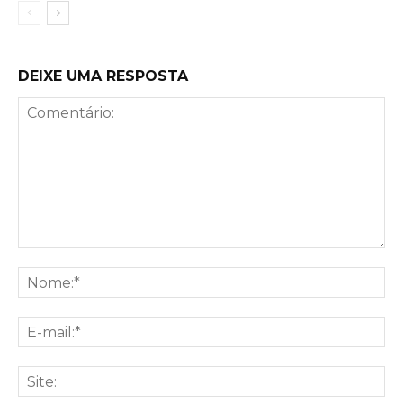
DEIXE UMA RESPOSTA
Comentário:
No
E-
mai
Sit