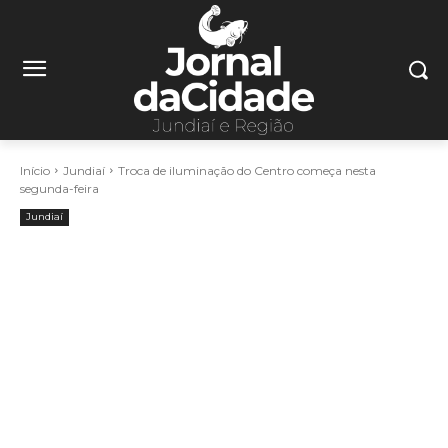
Início
Jundiaí
Troca de iluminação do Centro começa nesta
segunda-feira
Jundiaí