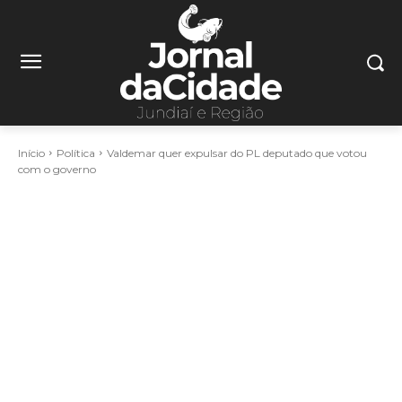
Início
Política
Valdemar quer expulsar do PL deputado que votou
com o governo