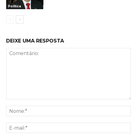
Política
DEIXE UMA RESPOSTA
Comentário:
No
E-
mai