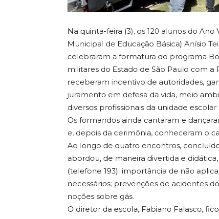
Na quinta-feira (3), os 120 alunos do A
Municipal de Educação Básica) Anísio Teix
celebraram a formatura do programa Bo
militares do Estado de São Paulo com a Pr
receberam incentivo de autoridades, ga
juramento em defesa da vida, meio ambie
diversos profissionais da unidade escolar
Os formandos ainda cantaram e dançara
e, depois da cerimônia, conheceram o 
Ao longo de quatro encontros, concluíd
abordou, de maneira divertida e didátic
(telefone 193); importância de não aplic
necessários; prevenções de acidentes do
noções sobre gás.
O diretor da escola, Fabiano Falasco, fic