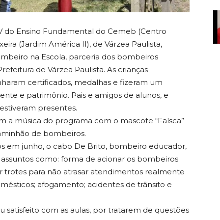
no V do Ensino Fundamental do Cemeb (Centro
eira (Jardim América II), de Várzea Paulista,
mbeiro na Escola, parceria dos bombeiros
efeitura de Várzea Paulista. As crianças
nharam certificados, medalhas e fizeram um
nte e patrimônio. Pais e amigos de alunos, e
 estiveram presentes.
m a música do programa com o mascote “Faísca”
caminhão de bombeiros.
os em junho, o cabo De Brito, bombeiro educador,
a, assuntos como: forma de acionar os bombeiros
ar trotes para não atrasar atendimentos realmente
mésticos; afogamento; acidentes de trânsito e
ou satisfeito com as aulas, por tratarem de questões