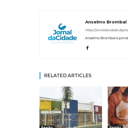
Anselmo Brombal
https://jornaldacidade.digita
Anselmo Brombal é jornali
RELATED ARTICLES
Região
Região