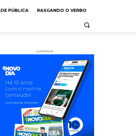
ADE PÚBLICA
RASGANDO O VERBO
- publididade -