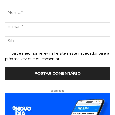
Comentário:
No
E-
mai
Sit
Salve meu nome, e-mail e site neste navegador para a
próxima vez que eu comentar.
- publididade -