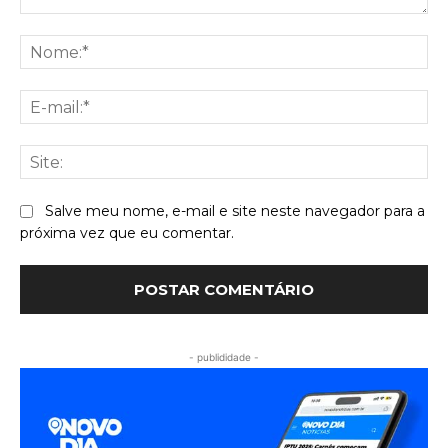
Comentário:
No
E-
mai
Sit
Salve meu nome, e-mail e site neste navegador para a
próxima vez que eu comentar.
- publididade -