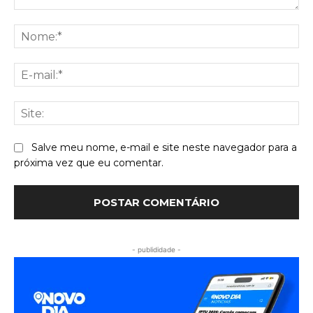
Comentário:
No
E-
mai
Sit
Salve meu nome, e-mail e site neste navegador para a
próxima vez que eu comentar.
- publididade -