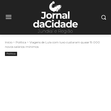
Início
Política
Viagens de Lula com luxo custaram quase 19.000
novos salários-mínimos
Política