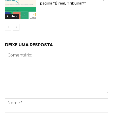
página “É real, Tribunal?”
Política
DEIXE UMA RESPOSTA
Comentário:
No