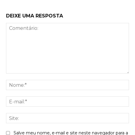
DEIXE UMA RESPOSTA
Comentário:
No
E-
mai
Sit
Salve meu nome, e-mail e site neste navegador para a