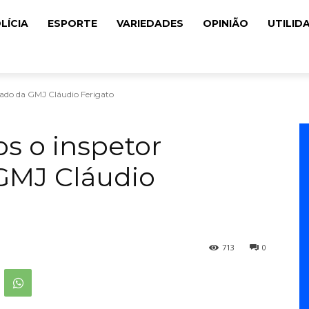
LÍCIA
ESPORTE
VARIEDADES
OPINIÃO
UTILID
tado da GMJ Cláudio Ferigato
os o inspetor
GMJ Cláudio
713
0