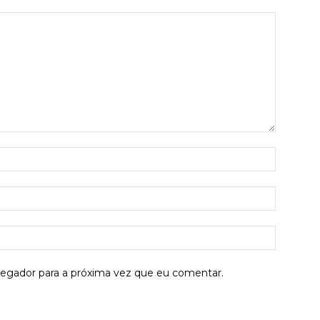
Nome:*
E-
mail:*
Site:
vegador para a próxima vez que eu comentar.