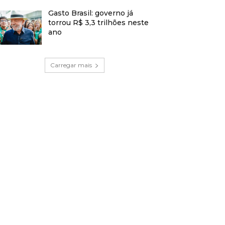
Gasto Brasil: governo já
torrou R$ 3,3 trilhões neste
ano
Carregar mais