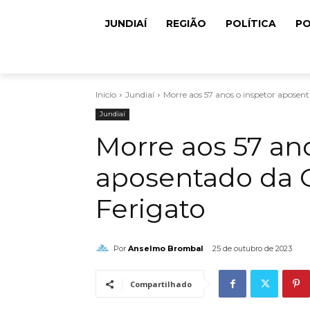
JUNDIAÍ
REGIÃO
POLÍTICA
PO
Início
Jundiaí
Morre aos 57 anos o inspetor aposen
Jundiaí
Morre aos 57 an
aposentado da 
Ferigato
Por
Anselmo Brombal
25 de outubro de 2023
Compartilhado