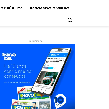
ADE PÚBLICA
RASGANDO O VERBO
- publididade -