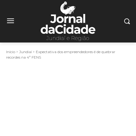
Início
Jundiaí
Expectativa dos empreendedores é de quebrar
recordes na 4ª FENS