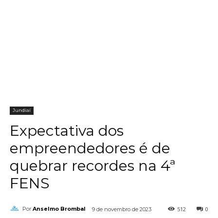
Jundiaí
Expectativa dos
empreendedores é de
quebrar recordes na 4ª
FENS
512
0
Por
Anselmo Brombal
9 de novembro de 2023