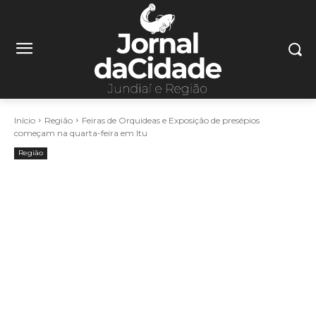
Início
Região
Feiras de Orquídeas e Exposição de presépios
começam na quarta-feira em Itu
Região