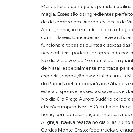
Muitas luzes, cenografia, parada natalina, 
magia. Esses são os ingredientes perfeito
de dezembro em diferentes locais de Vi
A programação tem início com a chegada 
com infláveis, brincadeiras, neve artific
funcionará todas as quintas e sextas das 1
neve artificial poderá ser apreciada nos dias
No dia 2 é a vez do Memorial do Imigrant
de Natal, especialmente montada para e
especial, exposição especial da artista M
do Papai Noel funcionará aos sábados e do
estará disponível as sextas, sábados e d
No dia 6, a Praça Aurora Sudário celebr
atrações imperdíveis. A Casinha do Papai 
horas, com apresentações musicais nos dias
A Igreja Ibaviva realiza no dia 5, às 20 
Cordas Monte Cristo; food trucks e entrad