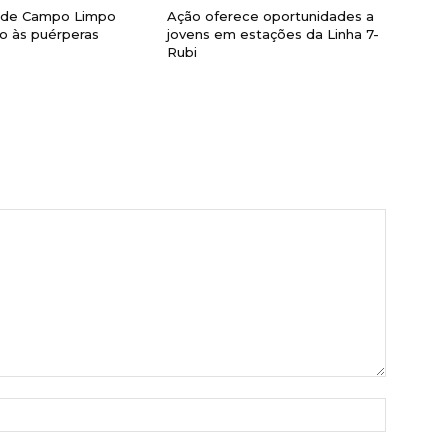
a de Campo Limpo
Ação oferece oportunidades a
lio às puérperas
jovens em estações da Linha 7-
Rubi
Nome:*