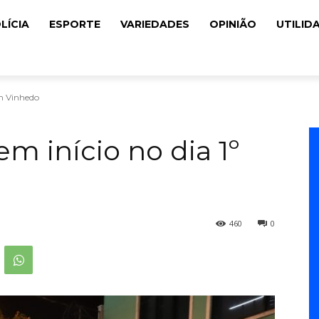
LÍCIA
ESPORTE
VARIEDADES
OPINIÃO
UTILID
em Vinhedo
em início no dia 1º
460
0