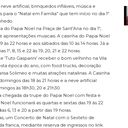
neve artificial, brinquedos infláveis, música e
s para o “Natal em Família” que tem início no dia 1º
nhedo.
do Papai Noel na Praça de Sant’Ana no dia 1º,
ial e apresentações musicais. A casinha do Papai Noel
9 às 22 horas e aos sábados das 10 às 14 horas. Já a
 1º, 8, 15 e 22 às 19, 20, 21 e 22 horas.
e ‘Tuto Gasparini’ receber o bom velhinho na Vila
sta época do ano, com food trucks, decoração
arisa Solimeo e muitas atrações natalinas. A Casinha
mingos das 18 às 21 horas e a neve artificial
omingos às 18h30, 20 e 21h30.
a a chegada da trupe do Papai Noel com festa e
Noel funcionará as quartas e sextas das 19 às 22
 6, 13 e 20 a partir das 19 horas.
horas, um Concerto de Natal com o Sexteto de
a franca, mediante reserva de ingressos no link: