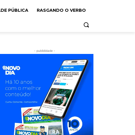
ADE PÚBLICA
RASGANDO O VERBO
- publididade -