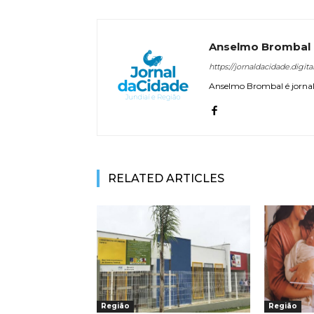
Anselmo Brombal
https://jornaldacidade.digita
Anselmo Brombal é jornali
RELATED ARTICLES
Região
Região