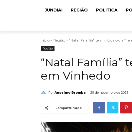
JUNDIAÍ
REGIÃO
POLÍTICA
PO
Início
Região
"Natal Família" tem início no dia 1º 
Região
“Natal Família” t
em Vinhedo
Por
Anselmo Brombal
29 de novembro de 2023
Compartilhado