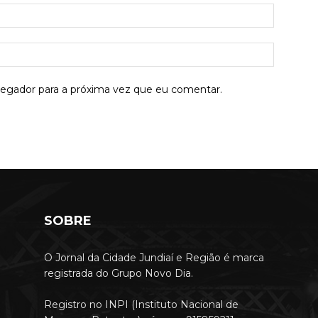
E-
mail:*
Site:
vegador para a próxima vez que eu comentar.
SOBRE
O Jornal da Cidade Jundiaí e Região é marca
registrada do Grupo Novo Dia.
Registro no INPI (Instituto Nacional de