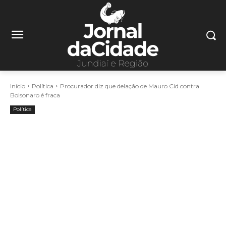
Início
Política
Procurador diz que delação de Mauro Cid contra
Bolsonaro é fraca
Política