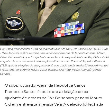
Comissão Parlamentar Mista de Inquérito dos Atos de 8 de Janeiro de 2023 (CPMI
- 8 de Janeiro) realiza reunião para ouvir depoimento do tenente-coronel Mauro
César Barbosa Cid, que foi ajudante de ordens do ex-presidente da República. Cid é
suspeito de articular uma intervenção militar contra o Tribunal Superior Eleitoral
(TSE) após as eleições do ano passado. O colegiado ainda analisa 12 requerimentos.
Mesa: tenente-coronel Mauro César Barbosa Cid. Foto: Pedro França/Agência
Senado
O subprocurador-geral da República Carlos
Frederico Santos falou sobre a delação do ex-
ajudante de ordens de Jair Bolsonaro general Mauro
Cid em entrevista à revista Veja. A delação foi fechada