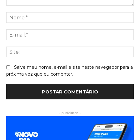
Comentário:
No
E-
mai
Sit
Salve meu nome, e-mail e site neste navegador para a
próxima vez que eu comentar.
- publididade -