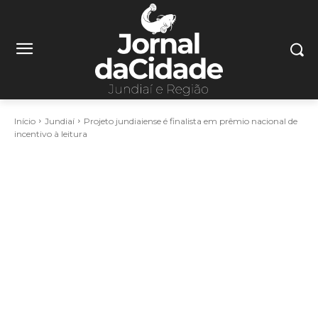
Início
Jundiaí
Projeto jundiaiense é finalista em prêmio nacional de
incentivo à leitura