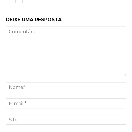
DEIXE UMA RESPOSTA
Comentário:
No
E-
mai
Sit