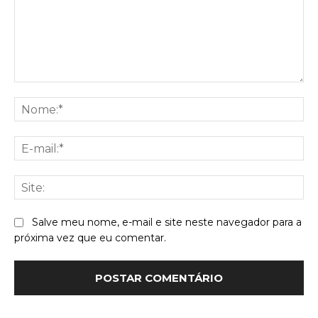
Comentário:
No
E-
mai
Sit
Salve meu nome, e-mail e site neste navegador para a
próxima vez que eu comentar.