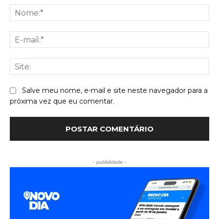
No
E-
mai
Sit
Salve meu nome, e-mail e site neste navegador para a
próxima vez que eu comentar.
- publididade -