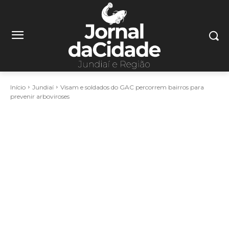
Início
Jundiaí
Visam e soldados do GAC percorrem bairros para
prevenir arboviroses