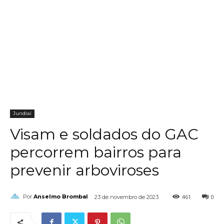
Jundiaí
Visam e soldados do GAC
percorrem bairros para
prevenir arboviroses
461
0
Por
Anselmo Brombal
23 de novembro de 2023