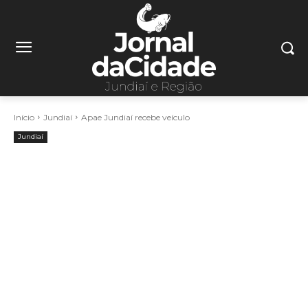
Início
Jundiaí
Apae Jundiaí recebe veículo
Jundiaí