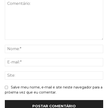
Comentário:
No
E-
mai
Sit
Salve meu nome, e-mail e site neste navegador para a
próxima vez que eu comentar.