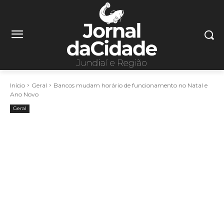
Início
Geral
Bancos mudam horário de funcionamento no Natal e
Ano Novo
Geral