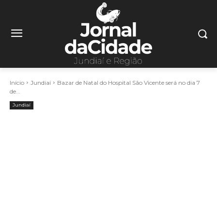
Início
Jundiaí
Bazar de Natal do Hospital São Vicente será no dia 7
de...
Jundiaí