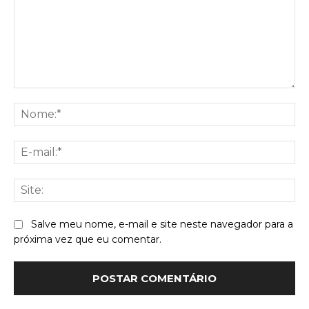
Comentário:
No
E-
mai
Sit
Salve meu nome, e-mail e site neste navegador para a
próxima vez que eu comentar.