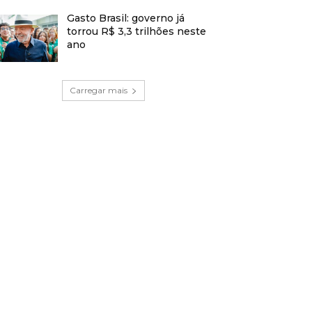
Gasto Brasil: governo já
torrou R$ 3,3 trilhões neste
ano
Carregar mais