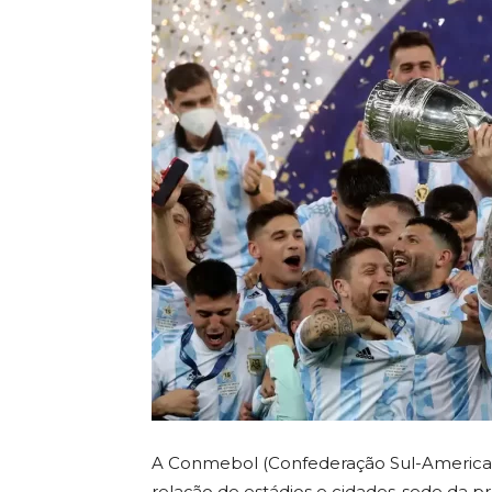
A Conmebol (Confederação Sul-Americana
relação de estádios e cidades-sede da p