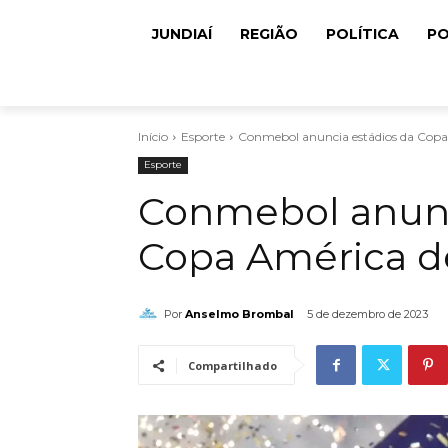
JUNDIAÍ
REGIÃO
POLÍTICA
PO
Início
Esporte
Conmebol anuncia estádios da Cop
Esporte
Conmebol anunc
Copa América d
Por
Anselmo Brombal
5 de dezembro de 2023
Compartilhado