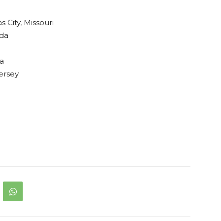
 City, Missouri
ida
a
ersey