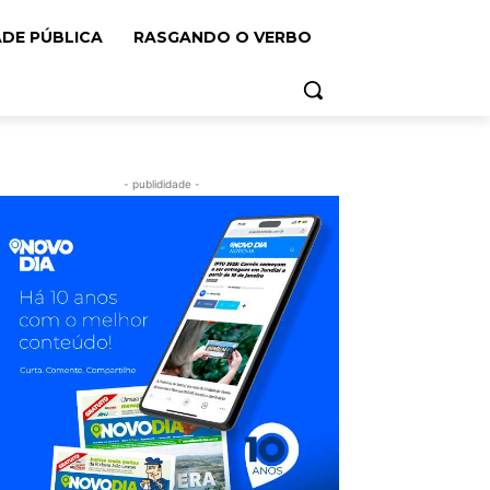
ADE PÚBLICA
RASGANDO O VERBO
- publididade -