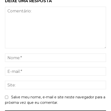
DEIXE UMA RESPOSTA
Comentário:
No
E-
mai
Sit
Salve meu nome, e-mail e site neste navegador para a
próxima vez que eu comentar.