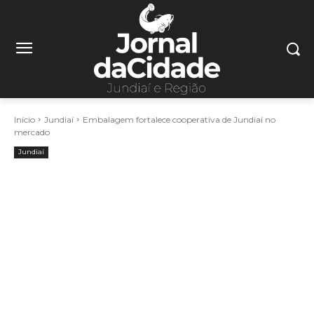
Início
Jundiaí
Embalagem fortalece cooperativa de Jundiaí no
mercado
Jundiaí