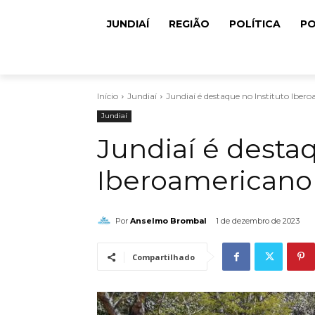
JUNDIAÍ
REGIÃO
POLÍTICA
PO
Início
Jundiaí
Jundiaí é destaque no Instituto Iber
Jundiaí
Jundiaí é destaq
Iberoamericano
Por
Anselmo Brombal
1 de dezembro de 2023
Compartilhado