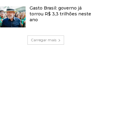
Gasto Brasil: governo já
torrou R$ 3,3 trilhões neste
ano
Carregar mais