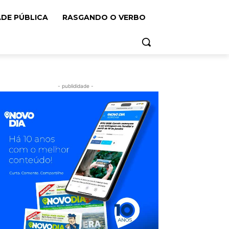
ADE PÚBLICA
RASGANDO O VERBO
- publididade -