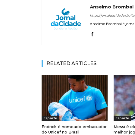
Anselmo Brombal
https://jornaldacidade.digita
Anselmo Brombal é jornali
RELATED ARTICLES
Esporte
Esporte
Endrick é nomeado embaixador
Messi é el
do Unicef no Brasil
melhor jo