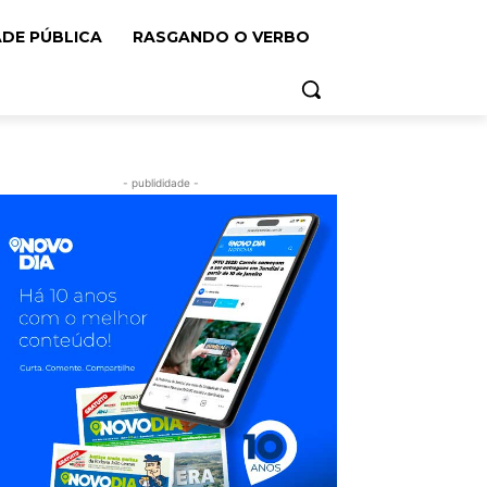
ADE PÚBLICA
RASGANDO O VERBO
- publididade -