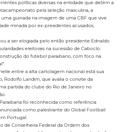
rentes políticas diversas na entidade que detém a
ntacampeonato pela seleção masculina, a
 de uma guinada na imagem de uma CBF que vive
idade minada por ex-presidentes acusados,
gou a ser elogiada pelo então presidente Ednaldo
gularidades eleitorais na sucessão de Caboclo.
construção do futebol paraibano, com foco na
l”.
helle entre a alta cartolagem nacional está sua
 Rodolfo Landim, que avalia o convite da
ma partida do clube do Rio de Janeiro no
ão.
Paraibana foi reconhecida como referência
anunciada como palestrante do Global Football
m Portugal.
ção de Conselheira Federal da Ordem dos