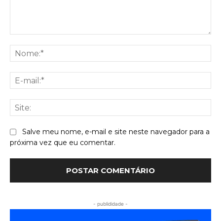
Comentário:
No
E-
mai
Sit
Salve meu nome, e-mail e site neste navegador para a
próxima vez que eu comentar.
- publididade -