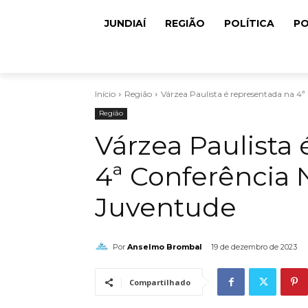
JUNDIAÍ
REGIÃO
POLÍTICA
PO
Início
Região
Várzea Paulista é representada na 4ª
Região
Várzea Paulista
4ª Conferência 
Juventude
Por
Anselmo Brombal
19 de dezembro de 2023
Compartilhado