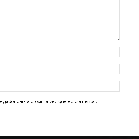
Nome:*
E-
mail:*
Site:
vegador para a próxima vez que eu comentar.