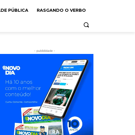
ADE PÚBLICA
RASGANDO O VERBO
- publididade -