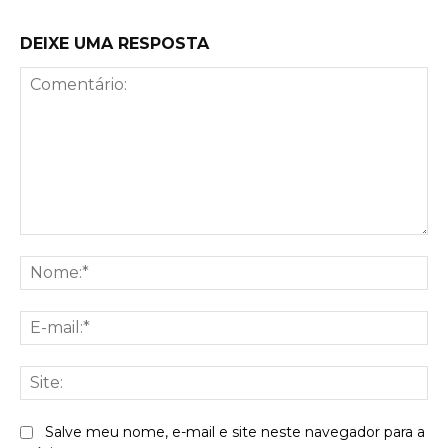
DEIXE UMA RESPOSTA
Comentário:
No
E-
mai
Sit
Salve meu nome, e-mail e site neste navegador para a